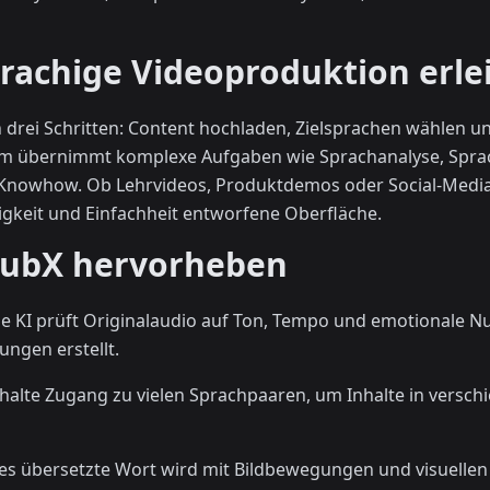
achige Videoproduktion erlei
 drei Schritten: Content hochladen, Zielsprachen wählen un
form übernimmt komplexe Aufgaben wie Sprachanalyse, Spra
 Knowhow. Ob Lehrvideos, Produktdemos oder Social-Media
ligkeit und Einfachheit entworfene Oberfläche.
DubX hervorheben
Die KI prüft Originalaudio auf Ton, Tempo und emotionale N
ungen erstellt.
rhalte Zugang zu vielen Sprachpaaren, um Inhalte in vers
des übersetzte Wort wird mit Bildbewegungen und visuelle