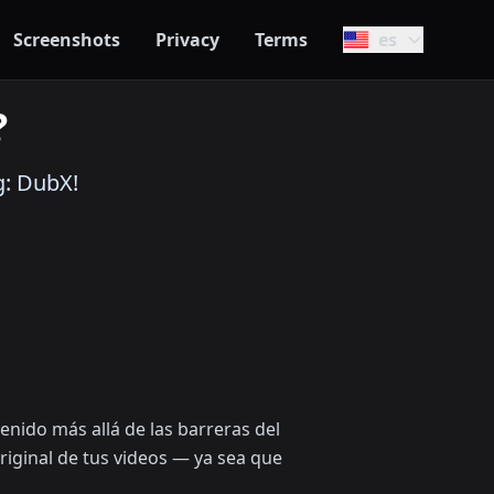
Screenshots
Privacy
Terms
es
?
g: DubX!
nido más allá de las barreras del
iginal de tus videos — ya sea que