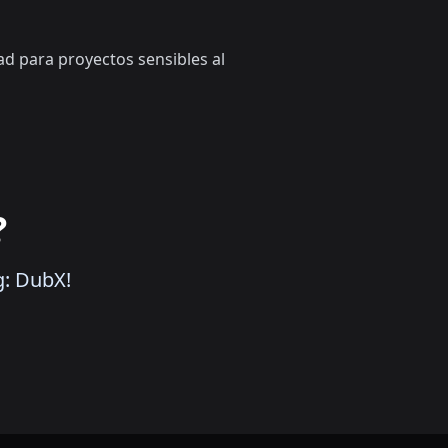
ad para proyectos sensibles al
?
g: DubX!