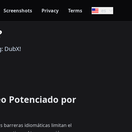
Screenshots
Privacy
Terms
es
?
g: DubX!
eo Potenciado por
barreras idiomáticas limitan el