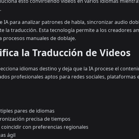
luciona esto convirtiendo videos en varios idiomas mientra
.
 IA para analizar patrones de habla, sincronizar audio dob
 la traducción. Esta tecnología permite a los creadores am
 a procesos manuales de doblaje.
ica la Traducción de Videos
selecciona idiomas destino y deja que la IA procese el conte
ados profesionales aptos para redes sociales, plataformas 
tiples pares de idiomas
ronización precisa de tiempos
coincidir con preferencias regionales
as ágil