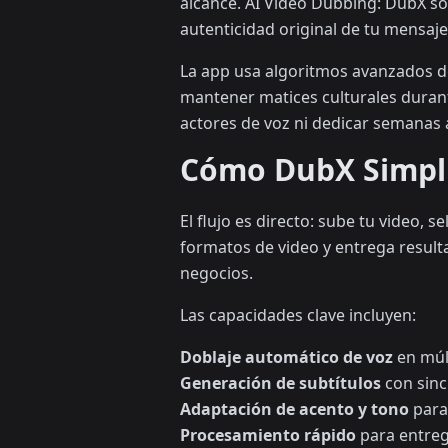
alcance. AI Video Dubbing: DubX so
autenticidad original de tu mensaje
La app usa algoritmos avanzados de
mantener matices culturales durante
actores de voz ni dedicar semanas
Cómo DubX Simplif
El flujo es directo: sube tu video, 
formatos de video y entrega result
negocios.
Las capacidades clave incluyen:
Doblaje automático de voz
en múl
Generación de subtítulos
con sinc
Adaptación de acento y tono
para 
Procesamiento rápido
para entreg