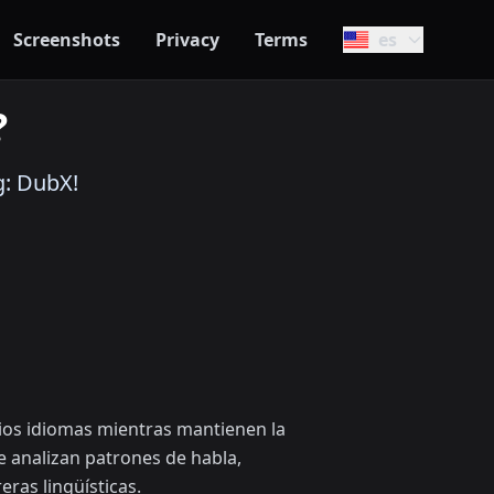
Screenshots
Privacy
Terms
es
?
g: DubX!
rios idiomas mientras mantienen la
e analizan patrones de habla,
eras lingüísticas.