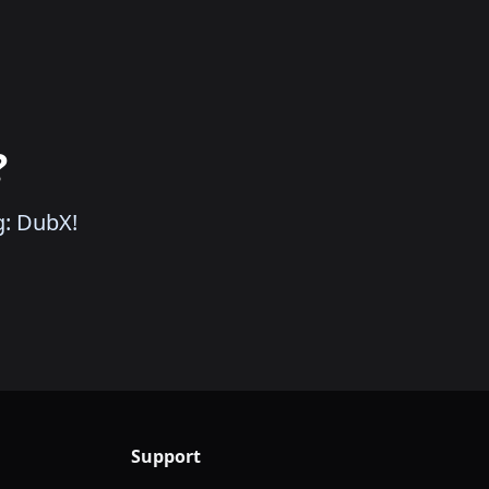
?
g: DubX!
Support