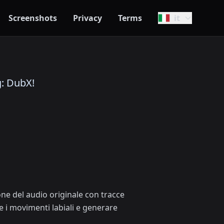
Screenshots
Privacy
Terms
it
g: DubX!
one del audio originale con tracce
e i movimenti labiali e generare