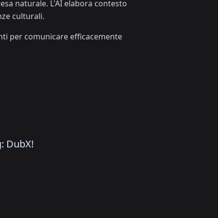
resa naturale. L'AI elabora contesto
ze culturali.
enti per comunicare efficacemente
g: DubX!