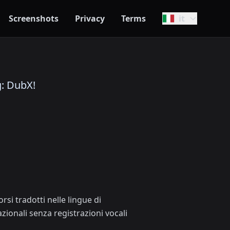
Screenshots
Privacy
Terms
it
g: DubX!
si tradotti nelle lingue di
ionali senza registrazioni vocali