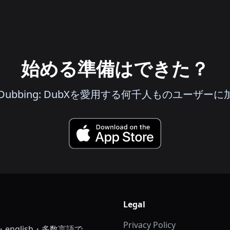
始める準備はできた？
deo Dubbing: DubXを愛用する何千人ものユーザー
Legal
Privacy Policy
・english・多数言語で