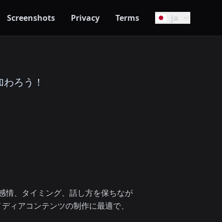
Screenshots
Privacy
Terms
ja
に加わろう！
の感情、タイミング、話し方を保ちなが
メディアコンテンツの制作に最適で、