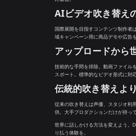
AIビデオ吹き替え
国際展開を目指すコンテンツ制作者
域キャンペーン用に商品デモや広告
アップロードから
技術的な手間を排除。動画ファイル
スポート。標準的なビデオ形式に対
伝統的吹き替えより
従来の吹き替えは声優、スタジオ利用
供。大手プロダクションだけが持っ
世界に話しかける方法を変えよう。D
り払う体験を。