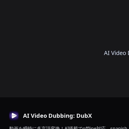
AI Vi
AI Video Dubbing: DubX
動画を瞬時に多言語変換！AI搭載でoffline対応、spanish