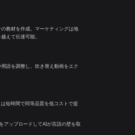
けの教材を作成。マーケティングは地
を越えて伝達可能。
や用語を調整し、吹き替え動画をエク
えは短時間で同等品質を低コストで提
をアップロードしてAIが言語の壁を取