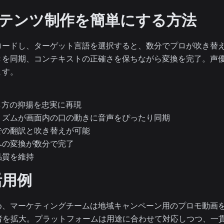
ンテンツ制作を簡単にする方法
ロードし、ターゲット言語を選択すると、数分でプロが吹き替
きを同期、コンテキストの正確さを保ちながら変換を完了。声
ます。
し方の抑揚を忠実に再現
リズムが画面内の口の動きに音声をぴったり同期
での翻訳と吹き替えが可能
への変換が数分で完了
品質を維持
活用例
め、マーケティングチームは地域キャンペーン用のプロモ動画
視聴者を拡大。プラットフォームは用途に合わせて対応しつつ、一