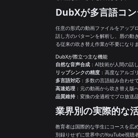
DubXが多言語コ
任意の形式の動画ファイルをアップ
話し方のパターンを解析し、唇の動
る従来の吹き替え作業が不要になり
DubXが際立つ主な機能
自然な音声合成
：AI技術が人間の話
リップシンクの精度
：高度なアルゴ
多言語対応
：多数の言語組み合わせ
高速処理
：元の動画から吹き替え版
品質維持
：変換の全過程でプロ放送
業界別の実際的な
教育者は国際的な学生にコースを広
別録りせずに世界中のYouTube