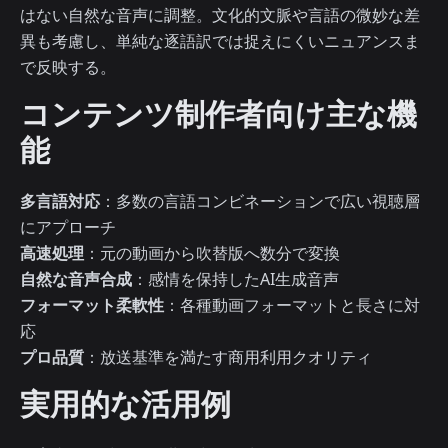
はない自然な音声に調整。文化的文脈や言語の微妙な差
異も考慮し、単純な逐語訳では捉えにくいニュアンスま
で反映する。
コンテンツ制作者向け主な機
能
多言語対応
：多数の言語コンビネーションで広い視聴層
にアプローチ
高速処理
：元の動画から吹替版へ数分で変換
自然な音声合成
：感情を保持したAI生成音声
フォーマット柔軟性
：各種動画フォーマットと長さに対
応
プロ品質
：放送基準を満たす商用利用クオリティ
実用的な活用例