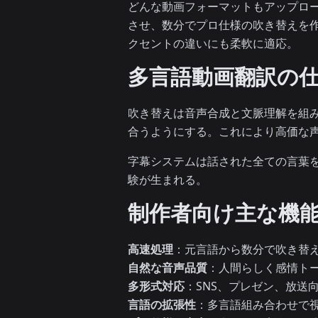
どんな動画フォーマットもアップロ
させ、数分でプロ仕様の吹き替えを作
クセントの違いにも柔軟に適応。
多言語動画翻訳の
吹き替えは音声合成と文脈理解を組
合うようにする。これにより高価な
字幕システムは話された全ての言葉
験が生まれる。
制作者向け主な機
高速処理
：元言語から数分で吹き替
自然な音声品質
：人間らしく感情トー
多形式対応
：SNS、プレゼン、放送
言語の拡張性
：多言語組み合わせで