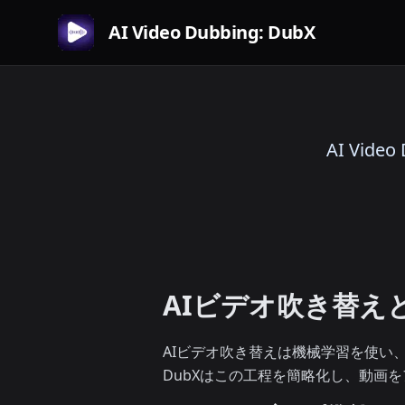
AI Video Dubbing: DubX
AI Vi
AIビデオ吹き替え
AIビデオ吹き替えは機械学習を使い
DubXはこの工程を簡略化し、動画