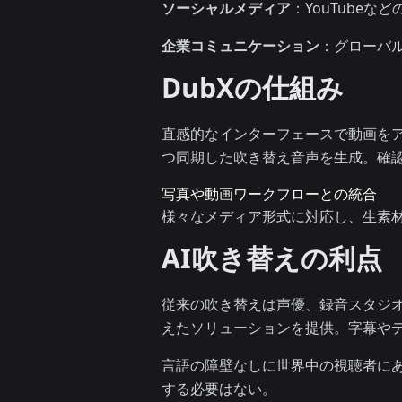
ソーシャルメディア
：YouTubeな
企業コミュニケーション
：グローバ
DubXの仕組み
直感的なインターフェースで動画をア
つ同期した吹き替え音声を生成。確
写真や動画ワークフローとの統合
様々なメディア形式に対応し、生素材
AI吹き替えの利点
従来の吹き替えは声優、録音スタジオ
えたソリューションを提供。字幕や
言語の障壁なしに世界中の視聴者に
する必要はない。