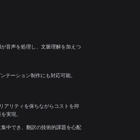
Iが音声を処理し、文脈理解を加えつ
ゼンテーション制作にも対応可能。
のリアリティを保ちながらコストを抑
果を実現。
に集中でき、翻訳の技術的課題を心配