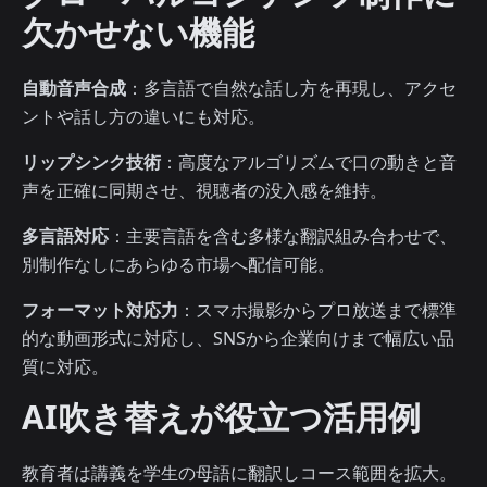
欠かせない機能
自動音声合成
：多言語で自然な話し方を再現し、アクセ
ントや話し方の違いにも対応。
リップシンク技術
：高度なアルゴリズムで口の動きと音
声を正確に同期させ、視聴者の没入感を維持。
多言語対応
：主要言語を含む多様な翻訳組み合わせで、
別制作なしにあらゆる市場へ配信可能。
フォーマット対応力
：スマホ撮影からプロ放送まで標準
的な動画形式に対応し、SNSから企業向けまで幅広い品
質に対応。
AI吹き替えが役立つ活用例
教育者は講義を学生の母語に翻訳しコース範囲を拡大。