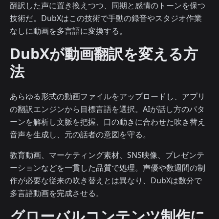
翻訳した声に置き換えつつ、同期と感情のトーンを保つ
技術だ。DubXはこの技術で手動の録音やスタジオ作業
なしに動画を多言語に変換する。
DubXが動画翻訳を変える方
法
あらゆる形式の動画ファイルをアップロードし、アプリ
の翻訳エンジンから目標言語を選択。AIが話し方のパタ
ーンを解析し文脈を把握、口の動きに合わせた吹き替え
音声を生成し、元の話者の意図を守る。
教育動画、マーケティング素材、SNS映像、プレゼンテ
ーションなどを一貫した品質で処理。声優や数週間の制
作が必要な従来の吹き替えとは異なり、DubXは数分で
多言語動画を完成させる。
グローバルコンテンツ制作に