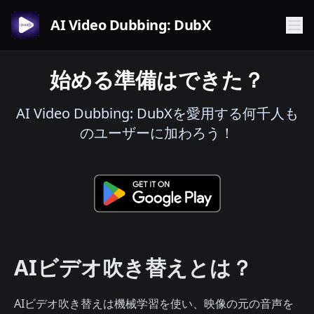
AI Video Dubbing: DubX
始める準備はできた？
AI Video Dubbing: DubXを愛用する何千人も
のユーザーに加わろう！
AIビデオ吹き替えとは？
AIビデオ吹き替えは機械学習を使い、映像の元の音声を