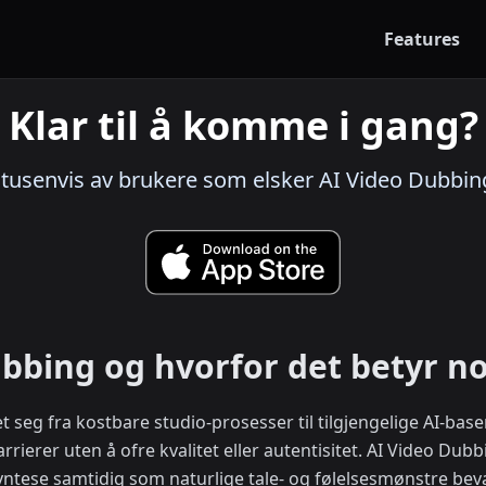
Features
Klar til å komme i gang?
 tusenvis av brukere som elsker AI Video Dubbin
bbing og hvorfor det betyr n
 seg fra kostbare studio-prosesser til tilgjengelige AI-bas
rierer uten å ofre kvalitet eller autentisitet. AI Video Dubb
yntese samtidig som naturlige tale- og følelsesmønstre bev