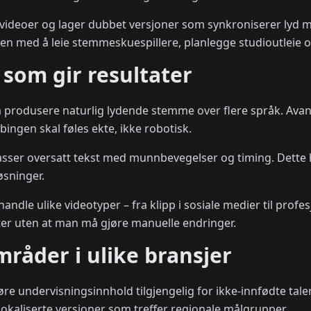
videoer og lager dubbet versjoner som synkroniserer lyd 
yten med å leie stemmeskuespillere, planlegge studioutleie 
som gir resultater
å produsere naturlig lydende stemme over flere språk. Ava
ingen skal føles ekte, ikke robotisk.
asser oversatt tekst med munnbevegelser og timing. Dette 
øsninger.
handle ulike videotyper – fra klipp i sosiale medier til prof
åter uten at man må gjøre manuelle endringer.
råder i ulike bransjer
øre undervisningsinnhold tilgjengelig for ikke-innfødte ta
okaliserte versjoner som treffer regionale målgrupper.