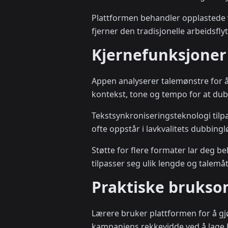
Plattformen behandler opplastede 
fjerner den tradisjonelle arbeidsfl
Kjernefunksjoner 
Appen analyserer talemønstre for 
kontekst, tone og tempo for at dubb
Tekstsynkroniseringsteknologi tilp
ofte oppstår i lavkvalitets dubbingl
Støtte for flere formater lar deg be
tilpasser seg ulik lengde og talem
Praktiske bruksom
Lærere bruker plattformen for å gj
kampanjens rekkevidde ved å lage l