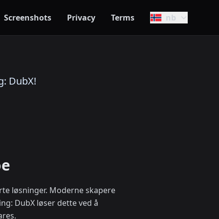
Screenshots
Privacy
Terms
nb
g: DubX!
oe
erte løsninger. Moderne skapere
ing: DubX løser dette ved å
ares.