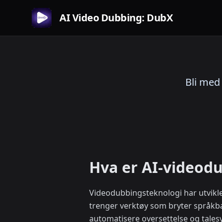
AI Video Dubbing: DubX
Bli med
Hva er AI-videodu
Videodubbingsteknologi har utviklet
trenger verktøy som bryter språkbar
automatisere oversettelse og tales