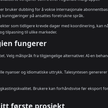
er bruker dubbing for å vokse internasjonale abonnentba
g kunngjøringer på ansattes foretrukne språk.
osjekter som tidligere krevde dager med koordinering, kan n
g tilpasning til ulike markeder.
ien fungerer
et. Velg målspråk fra tilgjengelige alternativer. AI-en behand
relle nyanser og idiomatiske uttrykk. Talesyntesen generer
ingkastingskvalitet. Brukere kan forhåndsvise før eksport 
tt første prosjekt