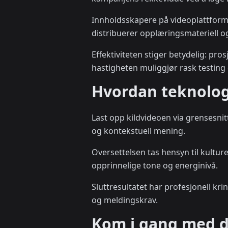
Innholdsskapere på videoplattform
distribuerer opplæringsmateriell o
Effektiviteten stiger betydelig: pr
hastigheten muliggjør rask testing o
Hvordan teknolog
Last opp kildvideoen via grensesnitt
og kontekstuell mening.
Oversettelsen tas hensyn til kultu
opprinnelige tone og energinivå.
Sluttresultatet har profesjonell kr
og meldingskrav.
Kom i gang med di