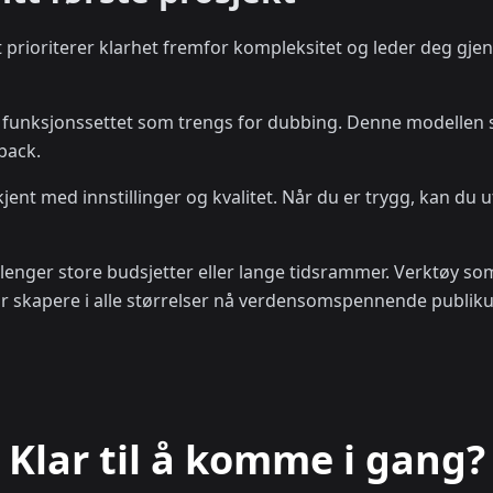
t prioriterer klarhet fremfor kompleksitet og leder deg gje
e funksjonssettet som trengs for dubbing. Denne modellen si
back.
kjent med innstillinger og kvalitet. Når du er trygg, kan du 
enger store budsjetter eller lange tidsrammer. Verktøy som
 lar skapere i alle størrelser nå verdensomspennende publi
Klar til å komme i gang?