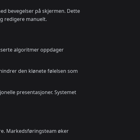
med bevegelser på skjermen. Dette
og redigere manuelt.
nserte algoritmer oppdager
hindrer den klønete følelsen som
esjonelle presentasjoner. Systemet
lere. Markedsføringsteam øker