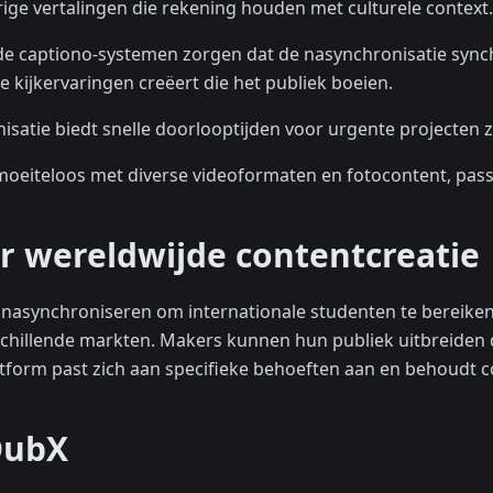
ige vertalingen die rekening houden met culturele context.
de captiono-systemen zorgen dat de nasynchronisatie sync
kijkervaringen creëert die het publiek boeien.
nisatie biedt snelle doorlooptijden voor urgente projecten z
moeiteloos met diverse videoformaten en fotocontent, pass
r wereldwijde contentcreatie
 nasynchroniseren om internationale studenten te bereik
hillende markten. Makers kunnen hun publiek uitbreiden d
atform past zich aan specifieke behoeften aan en behoudt con
DubX