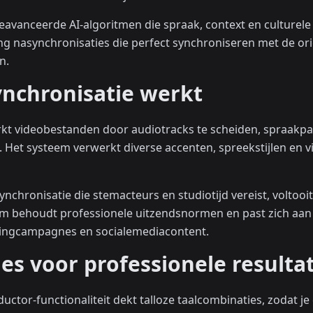
geavanceerde AI-algoritmen die spraak, context en culturel
ang nasynchronisaties die perfect synchroniseren met de or
n.
ynchronisatie werkt
kt videobestanden door audiotracks te scheiden, spraakpat
. Het systeem verwerkt diverse accenten, spreekstijlen en
synchronisatie die stemacteurs en studiotijd vereist, voltoo
rm behoudt professionele uitzendsnormen en past zich aan 
etingcampagnes en socialemediacontent.
ies voor professionele resulta
aductor-functionaliteit dekt talloze taalcombinaties, zodat j