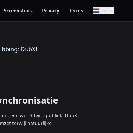
Screenshots
Privacy
Terms
nl
Dubbing: DubX!
ynchronisatie
 met een wereldwijd publiek. DubX
mzet terwijl natuurlijke