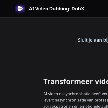
AI Video Dubbing: DubX
Sluit je aan 
Transformeer vide
AI-video nasynchronisatie heeft v
levert nasynchronisatie van professi
spraakpatronen en emotionele authe