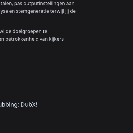
talen, pas outputinstellingen aan
e en stemgeneratie terwijl jij de
dwijde doelgroepen te
en betrokkenheid van kijkers
Dubbing: DubX!