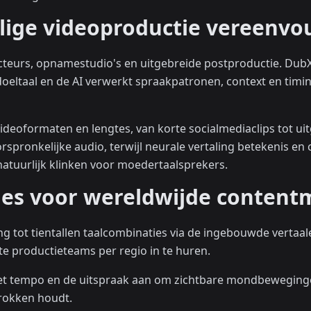
ige videoproductie vereenvo
acteurs, opnamestudio's en uitgebreide postproductie. Dub
 doeltaal en de AI verwerkt spraakpatronen, context en tim
ideoformaten en lengtes, van korte socialmediaclips tot ui
pronkelijke audio, terwijl neurale vertaling betekenis en 
natuurlijk klinken voor moedertaalsprekers.
ties voor wereldwijde content
ng tot tientallen taalcombinaties via de ingebouwde vertaale
e productieteams per regio in te huren.
 het tempo en de uitspraak aan om zichtbare mondbeweging
trokken houdt.