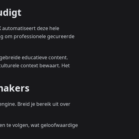
udigt
X automatiseert deze hele
ing om professionele gecureerde
tgebreide educatieve content.
culturele context bewaart. Het
makers
ngine. Breid je bereik uit over
en te volgen, wat geloofwaardige