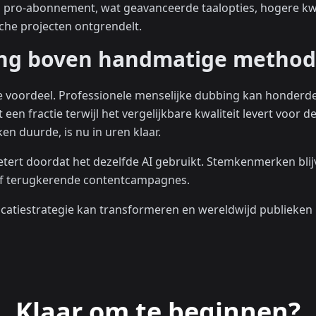
en pro-abonnement, wat geavanceerde taalopties, hogere kw
sche projecten ontgrendelt.
ng boven handmatige method
e voordeel. Professionele menselijke dubbing kan honderde
 een fractie terwijl het vergelijkbare kwaliteit levert voor 
n duurde, is nu in uren klaar.
etert doordat het dezelfde AI gebruikt. Stemkenmerken bli
- of terugkerende contentcampagnes.
tiestrategie kan transformeren en wereldwijd publieken i
Klaar om te beginnen?