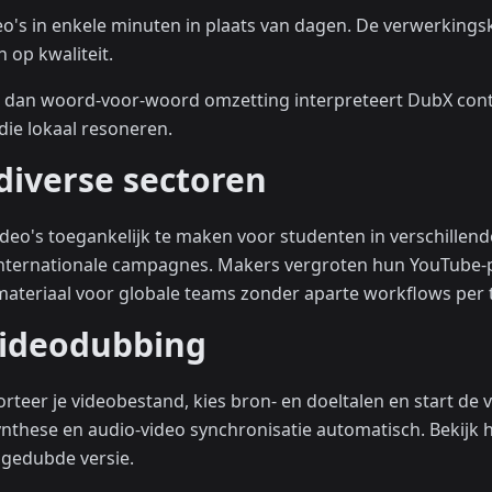
eo's in enkele minuten in plaats van dagen. De verwerking
 op kwaliteit.
r dan woord-voor-woord omzetting interpreteert DubX conte
die lokaal resoneren.
diverse sectoren
eo's toegankelijk te maken voor studenten in verschillen
internationale campagnes. Makers vergroten hun YouTube-p
smateriaal voor globale teams zonder aparte workflows per 
videodubbing
rteer je videobestand, kies bron- en doeltalen en start de 
ynthese en audio-video synchronisatie automatisch. Bekijk h
 gedubde versie.