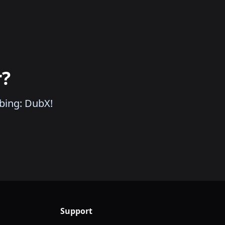
r?
bing: DubX!
Support