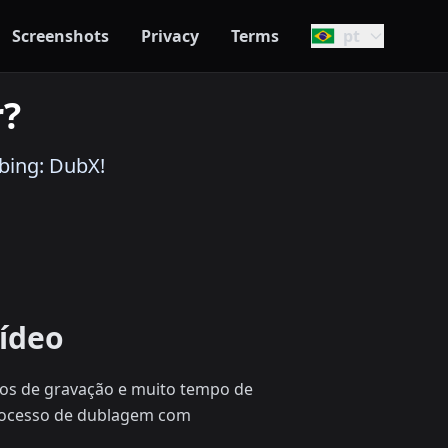
Screenshots
Privacy
Terms
pt
r?
bing: DubX!
ídeo
dios de gravação e muito tempo de
processo de dublagem com