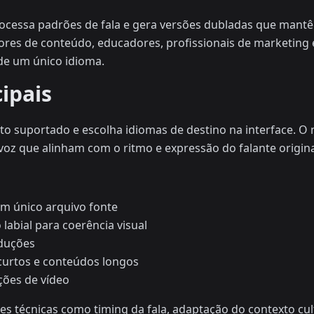
processa padrões de fala e gera versões dubladas que man
adores de conteúdo, educadores, profissionais de marketi
de um único idioma.
ipais
o suportado e escolha idiomas de destino na interface. O 
 voz que alinham com o ritmo e expressão do falante origina
um único arquivo fonte
labial para coerência visual
aduções
curtos e conteúdos longos
ções de vídeo
s técnicas como timing da fala, adaptação do contexto cul