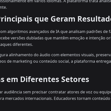
ssionalmente em vários idiomas. A plataforma trata análise 
nte.
Principais que Geram Resultad
com algoritmos avançados de IA que analisam padrões de fa
recebe versões dubladas que mantêm emoção e intenção orig
taques diferentes.
gura alinhamento do áudio com elementos visuais, preserv
deos de marketing ou conteúdo social, a plataforma entreg
as em Diferentes Setores
r audiência sem precisar contratar atores de voz ou equip
a mercados internacionais. Educadores tornam conteúdo in