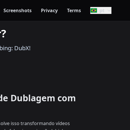
Screenshots
Privacy
Terms
pt
r?
bing: DubX!
a de Dublagem com
solve isso transformando vídeos