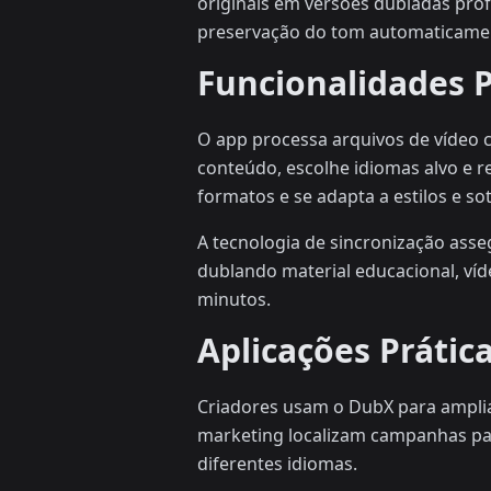
originais em versões dubladas profi
preservação do tom automaticame
Funcionalidades 
O app processa arquivos de vídeo 
conteúdo, escolhe idiomas alvo e 
formatos e se adapta a estilos e so
A tecnologia de sincronização asse
dublando material educacional, ví
minutos.
Aplicações Prátic
Criadores usam o DubX para amplia
marketing localizam campanhas par
diferentes idiomas.