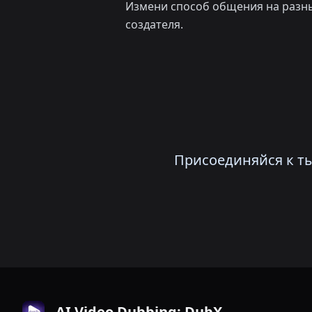
Измени способ общения на разны
создателя.
Присоединяйся к ты
AI Video Dubbing: DubX