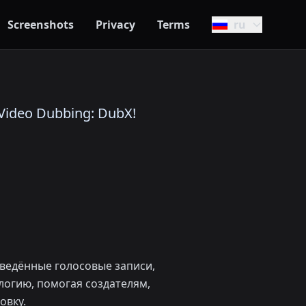
Screenshots
Privacy
Terms
ru
ideo Dubbing: DubX!
еведённые голосовые записи,
логию, помогая создателям,
овку.