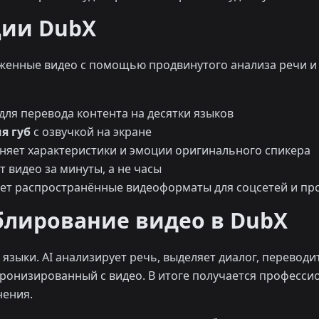
ции DubX
женные видео с помощью продвинутого анализа речи и
для перевода контента на десятки языков
я губ
с озвучкой на экране
няет характеристики и эмоции оригинального спикера
 видео за минуты, а не часы
т распространённые видеоформаты для соцсетей и п
блирование видео в DubX
языки. AI анализирует речь, выделяет диалог, переводит
нхронизированный с видео. В итоге получается професс
нения.