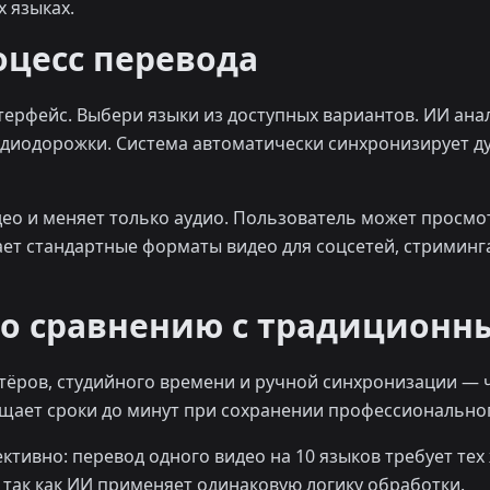
х языках.
оцесс перевода
терфейс. Выбери языки из доступных вариантов. ИИ анал
аудиодорожки. Система автоматически синхронизирует д
део и меняет только аудио. Пользователь может просмо
ет стандартные форматы видео для соцсетей, стриминг
о сравнению с традиционн
тёров, студийного времени и ручной синхронизации — 
ащает сроки до минут при сохранении профессиональног
тивно: перевод одного видео на 10 языков требует тех ж
 так как ИИ применяет одинаковую логику обработки.