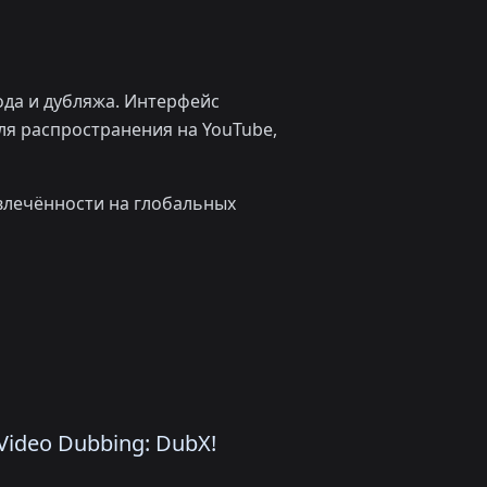
ода и дубляжа. Интерфейс
для распространения на YouTube,
влечённости на глобальных
ideo Dubbing: DubX!