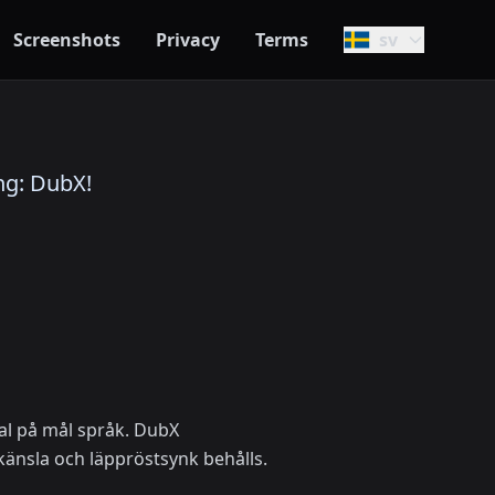
Screenshots
Privacy
Terms
sv
ng: DubX!
tal på mål språk. DubX
känsla och läppröstsynk behålls.