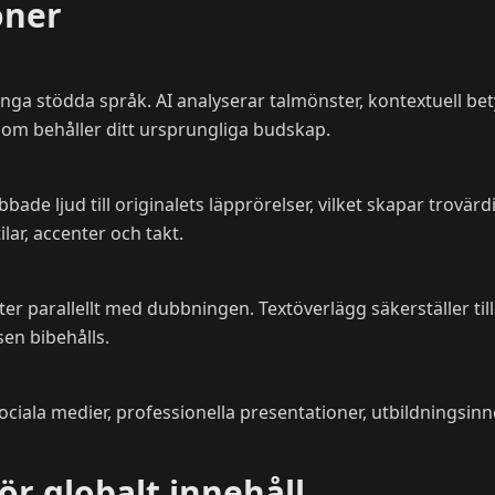
oner
ga stödda språk. AI analyserar talmönster, kontextuell bet
som behåller ditt ursprungliga budskap.
e ljud till originalets läpprörelser, vilket skapar trovärdiga
ilar, accenter och takt.
r parallellt med dubbningen. Textöverlägg säkerställer till
sen bibehålls.
ociala medier, professionella presentationer, utbildningsi
ör globalt innehåll