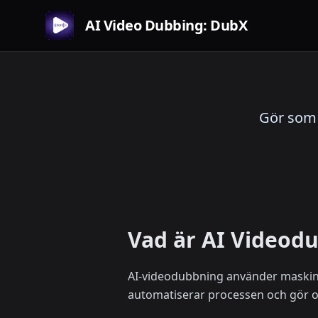
AI Video Dubbing: DubX
Gör som 
Vad är AI Videod
AI-videodubbning använder maskinin
automatiserar processen och gör om