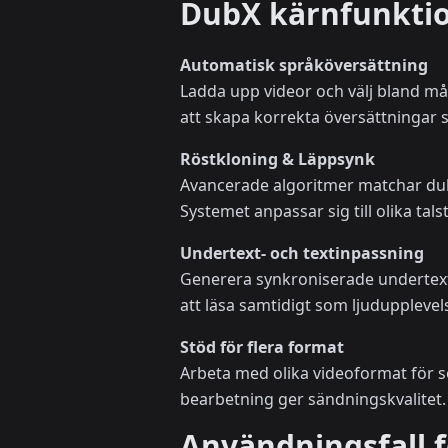
DubX kärnfunkti
Automatisk språköversättning
Ladda upp videor och välj bland mån
att skapa korrekta översättningar 
Röstkloning & Läppsynk
Avancerade algoritmer matchar dubbad
Systemet anpassar sig till olika talst
Undertext- och textinpassning
Generera synkroniserade undertexte
att läsa samtidigt som ljudupplevel
Stöd för flera format
Arbeta med olika videoformat för s
bearbetning ger sändningskvalitet.
Användningsfall f