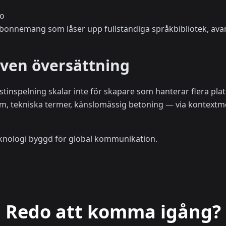
eo
-abonnemang som låser upp fullständiga språkbibliotek, av
riven översättning
inspelning skalar inte för skapare som hanterar flera plat
m, tekniska termer, känslomässig betoning — via kontextm
eknologi byggd för global kommunikation.
Redo att komma igång?