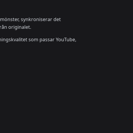
talmönster, synkroniserar det
ån originalet.
dningskvalitet som passar YouTube,