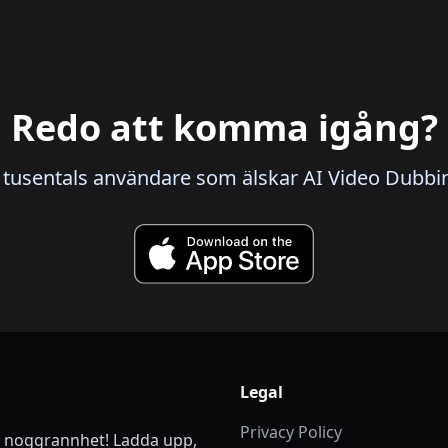
Redo att komma igång?
tusentals användare som älskar AI Video Dubbi
Legal
Privacy Policy
kt noggrannhet! Ladda upp,