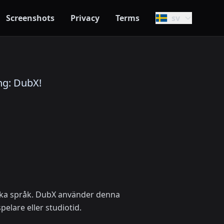
Screenshots
Privacy
Terms
sv
ng: DubX!
olika språk. DubX använder denna
elare eller studiotid.