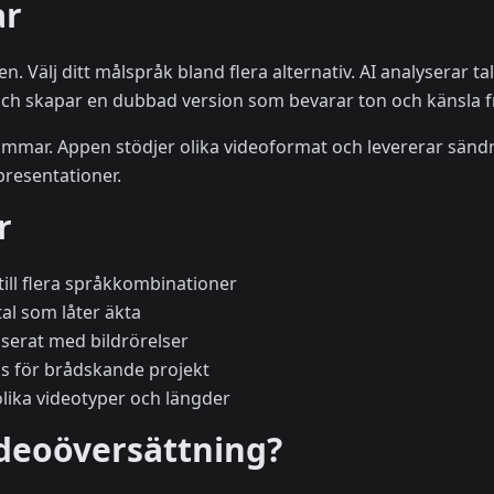
ar
men. Välj ditt målspråk bland flera alternativ. AI analyserar 
och skapar en dubbad version som bevarar ton och känsla fr
r timmar. Appen stödjer olika videoformat och levererar sän
presentationer.
r
 till flera språkkombinationer
tal som låter äkta
iserat med bildrörelser
ns för brådskande projekt
lika videotyper och längder
deoöversättning?