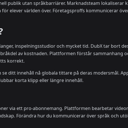
ell publik utan språkbarriärer. Marknadsteam lokaliserar k
ga för elever världen över. Företagsproffs kommunicerar ö
?
alanger, inspelningsstudior och mycket tid. DubX tar bort d
en bråkdel av kostnaden. Plattformen förstår sammanhang och
tts korrekt.
 se ditt innehåll nå globala tittare på deras modersmål. A
bbar korta klipp eller längre innehåll.
tioner via ett pro-abonnemang. Plattformen bearbetar videor 
 budskap. Förändra hur du kommunicerar över språk och utö