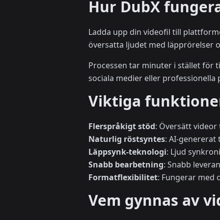
Hur DubX funger
Ladda upp din videofil till plattfor
översatta ljudet med läpprörelser 
Processen tar minuter i stället fö
sociala medier eller professionella 
Viktiga funktione
Flerspråkigt stöd
: Översätt videor
Naturlig röstsyntes
: AI-genererat 
Läppsynk-teknologi
: Ljud synkron
Snabb bearbetning
: Snabb levera
Formatflexibilitet
: Fungerar med o
Vem gynnas av vi