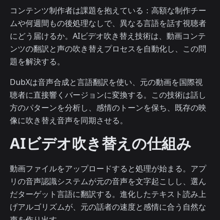
コンテンツ制作者は課題を抱えている：高額な制作チー
ムや何週間もの後処理なしで、異なる言語を話す視聴者
にどう届けるか。AIビデオ吹き替え技術は、動画コンテ
ンツの翻訳と声の吹き替えプロセスを自動化し、この問
題を解決する。
DubXは音声合成と言語翻訳を使い、元の動画を国際視
聴者に直接響くバージョンに変換する。この技術は話し
方のパターンを分析し、感情のトーンを保ち、既存の映
像に吹き替え音声を同期させる。
AIビデオ吹き替えの仕組み
動画ファイルをアップロードすると処理が始まる。アプ
リの音声認識システムが元の音声を文字起こしし、選ん
だターゲット言語に翻訳する。進化したテキスト読み上
げアルゴリズムが、元の話者の速度と感情に合う自然な
声を作り出す。