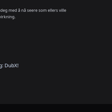
deg med å nå seere som ellers ville
virkning.
g: DubX!