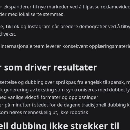
r ekspanderer til nye markeder ved å tilpasse reklamevide
der med lokaliserte stemmer.
e, TikTok og Instagram når bredere demografier ved å tilby 
ilvekst.
 internasjonale team leverer konsekvent opplæringsmaterie
 som driver resultater
ersettelse og dubbing over språkpar, fra engelsk til spansk, 
sk generering av teksting som synkroniseres med dubbet lyd
med vanlige videofilformater og oppløsninger
er på minutter i stedet for de dagene tradisjonell dubbing 
e som høres menneskelig ut, ikke robotisk
ll dubbing ikke strekker til