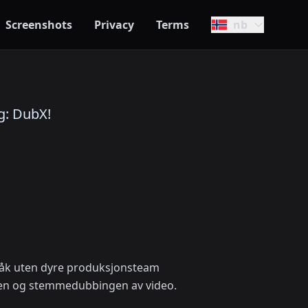
Screenshots
Privacy
Terms
nb
g: DubX!
pråk uten dyre produksjonsteam
elsen og stemmedubbingen av video.