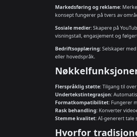
Markedsføring og reklame
: Merke
konsept fungerer på tvers av områ
Sosiale medier
: Skapere på YouTub
visningstall, engasjement og følgert
Bedriftsopplæring
: Selskaper med
eller hovedspråk.
Nøkkelfunksjoner
Flerspråklig støtte
: Tilgang til ov
Undertekstintegrasjon
: Automati
Formatkompatibilitet
: Fungerer 
Rask behandling
: Konverter video
Stemme kvalitet
: AI-generert tal
Hvorfor tradisjone