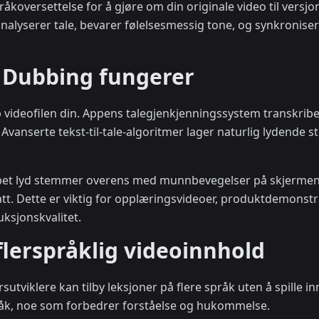
oversettelse for å gjøre om din originale video til versjon
analyserer tale, bevarer følelsesmessig tone, og synkronis
 Dubbing fungerer
 videofilen din. Appens talegjenkjenningssystem transkribe
k. Avanserte tekst-til-tale-algoritmer lager naturlig lyden
bbet lyd stemmer overens med munnbevegelser på skjermen
rsatt. Dette er viktig for opplæringsvideoer, produktdemon
ksjonskvalitet.
 flerspråklig videoinnhold
sutviklere kan tilby leksjoner på flere språk uten å spille in
språk, noe som forbedrer forståelse og hukommelse.