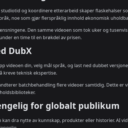
 studiotid og koordinere etterarbeid skaper flaskehalser so
språk, noe som gjør flerspråklig innhold økonomisk uholdb
grensningene. Den samme videoen som tok uker og tusenvis
 under en time til en brøkdel av prisen.
ed DubX
 opp videoen din, velg mål språk, og last ned dubbet versjon
 kreve teknisk ekspertise.
ndterer batchbehandling flere videoer samtidig. Dette er v
holdsbiblioteker.
jengelig for globalt publikum
kan dra nytte av kunnskap, produkter eller historier. AI vi
jengelig.