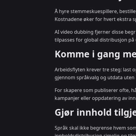
Å hyre stemmeskuespillere, bestille
Kostnadene øker for hvert ekstra 
AI video dubbing fjerner disse be
tilpasses for global distribusjon på
Komme i gang m
Arbeidsflyten krever tre steg: last
gjennom språkvalg og utdata uten å
For skapere som publiserer ofte, hå
kampanjer eller oppdatering av inn
Gjør innhold tilg
Språk skal ikke begrense hvem som 
innholdsdistribusjon rimelig og tilg